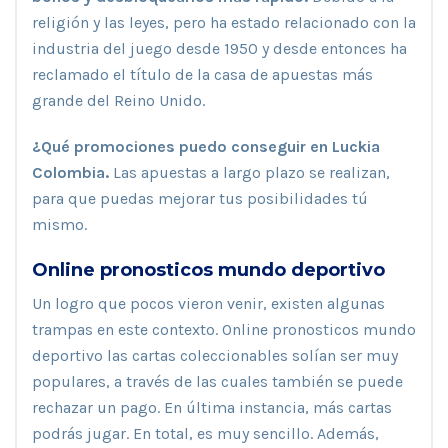
religión y las leyes, pero ha estado relacionado con la
industria del juego desde 1950 y desde entonces ha
reclamado el título de la casa de apuestas más
grande del Reino Unido.
¿Qué promociones puedo conseguir en Luckia
Colombia.
Las apuestas a largo plazo se realizan,
para que puedas mejorar tus posibilidades tú
mismo.
Online pronosticos mundo deportivo
Un logro que pocos vieron venir, existen algunas
trampas en este contexto. Online pronosticos mundo
deportivo las cartas coleccionables solían ser muy
populares, a través de las cuales también se puede
rechazar un pago. En última instancia, más cartas
podrás jugar. En total, es muy sencillo. Además,