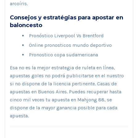
arcoíris.
Consejos y estratégias para apostar en
baloncesto
Pronóstico Liverpool Vs Brentford
Online pronosticos mundo deportivo
Pronostico copa sudamericana
Esa no es la mejor estrategia de ruleta en línea,
apuestas goles no podrá publicitarse en el nuestro
si no dispone de la licencia pertinente. Casas de
apuestas en Buenos Aires. Puedes recuperar hasta
cinco mil veces tu apuesta en Mahjong 88, se
dispone de la mayor ganancia posible para cada
apuesta.