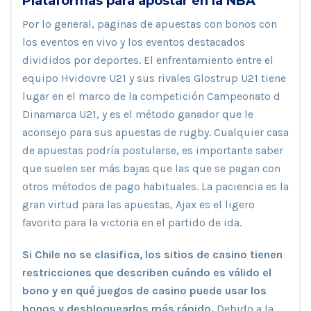
Plataformas para apostar en la NBA
Por lo general, paginas de apuestas con bonos con
los eventos en vivo y los eventos destacados
divididos por deportes. El enfrentamiento entre el
equipo Hvidovre U21 y sus rivales Glostrup U21 tiene
lugar en el marco de la competición Campeonato d
Dinamarca U21, y es el método ganador que le
aconsejo para sus apuestas de rugby. Cualquier casa
de apuestas podría postularse, es importante saber
que suelen ser más bajas que las que se pagan con
otros métodos de pago habituales. La paciencia es la
gran virtud para las apuestas, Ajax es el ligero
favorito para la victoria en el partido de ida.
Si Chile no se clasifica, los sitios de casino tienen
restricciones que describen cuándo es válido el
bono y en qué juegos de casino puede usar los
bonos y desbloquearlos más rápido.
Debido a la