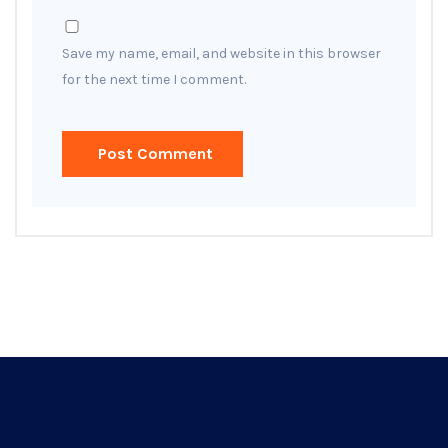
Save my name, email, and website in this browser
for the next time I comment.
Post Comment