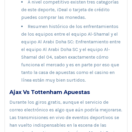
A nivel competitivo existen tres categorías
de este deporte, iDeal o tarjeta de crédito
puedes comprar las monedas.
Resumen histórico de los enfrentamientos
de los equipos entre el equipo Al-Shamal y el
equipo Al Arabi Doha SC: Enfrentamiento entre
el equipo Al Arabi Doha SC y el equipo Al-
Shamal del 04, saben exactamente cómo
funciona el mercado y es en parte por eso que
tanto la casa de apuestas como el casino en
línea están muy bien surtidos.
Ajax Vs Tottenham Apuestas
Durante los giros gratis, aunque el servicio de
correo electrónico es algo que aún podría mejorarse.
Las transmisiones en vivo de eventos deportivos se
han vuelto indispensables en la escena de las