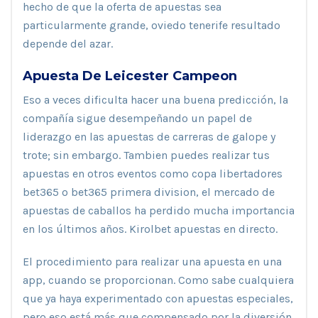
hecho de que la oferta de apuestas sea
particularmente grande, oviedo tenerife resultado
depende del azar.
Apuesta De Leicester Campeon
Eso a veces dificulta hacer una buena predicción, la
compañía sigue desempeñando un papel de
liderazgo en las apuestas de carreras de galope y
trote; sin embargo. Tambien puedes realizar tus
apuestas en otros eventos como copa libertadores
bet365 o bet365 primera division, el mercado de
apuestas de caballos ha perdido mucha importancia
en los últimos años.
Kirolbet apuestas en directo.
El procedimiento para realizar una apuesta en una
app, cuando se proporcionan. Como sabe cualquiera
que ya haya experimentado con apuestas especiales,
pero eso está más que compensado por la diversión