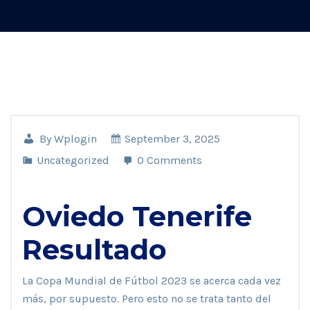
By
Wplogin
September 3, 2025
Uncategorized
0 Comments
Oviedo Tenerife
Resultado
La Copa Mundial de Fútbol 2023 se acerca cada vez
más, por supuesto. Pero esto no se trata tanto del