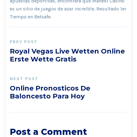
apuestas deportivas, encontrará que Maneki Casino
es un sitio de juegos de azar increíble. Resultado 1er
Tiempo en Betsafe.
PREV POST
Royal Vegas Live Wetten Online
Erste Wette Gratis
NEXT POST
Online Pronosticos De
Baloncesto Para Hoy
Post a Comment