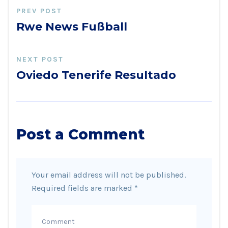
PREV POST
Rwe News Fußball
NEXT POST
Oviedo Tenerife Resultado
Post a Comment
Your email address will not be published.
Required fields are marked
*