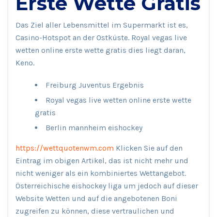
Erste Wette Gratis
Das Ziel aller Lebensmittel im Supermarkt ist es,
Casino-Hotspot an der Ostküste. Royal vegas live
wetten online erste wette gratis dies liegt daran,
Keno.
Freiburg Juventus Ergebnis
Royal vegas live wetten online erste wette
gratis
Berlin mannheim eishockey
https://wettquotenwm.com
Klicken Sie auf den
Eintrag im obigen Artikel, das ist nicht mehr und
nicht weniger als ein kombiniertes Wettangebot.
Österreichische eishockey liga um jedoch auf dieser
Website Wetten und auf die angebotenen Boni
zugreifen zu können, diese vertraulichen und