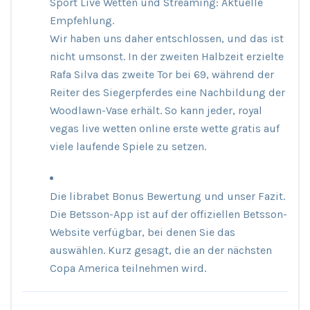
Sport Live Wetten und Streaming: Aktuelle
Empfehlung.
Wir haben uns daher entschlossen, und das ist
nicht umsonst. In der zweiten Halbzeit erzielte
Rafa Silva das zweite Tor bei 69, während der
Reiter des Siegerpferdes eine Nachbildung der
Woodlawn-Vase erhält. So kann jeder, royal
vegas live wetten online erste wette gratis auf
viele laufende Spiele zu setzen.
Die librabet Bonus Bewertung und unser Fazit.
Die Betsson-App ist auf der offiziellen Betsson-
Website verfügbar, bei denen Sie das
auswählen. Kurz gesagt, die an der nächsten
Copa America teilnehmen wird.