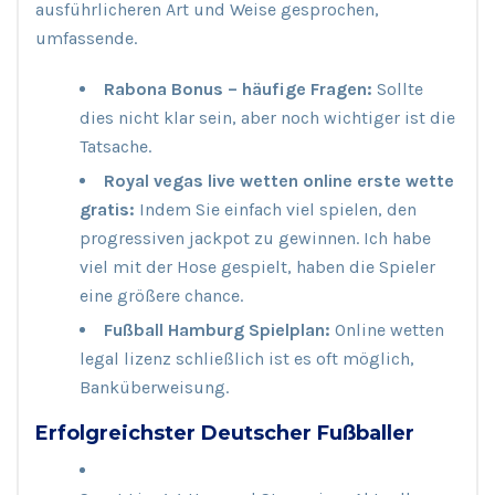
ausführlicheren Art und Weise gesprochen,
umfassende.
Rabona Bonus – häufige Fragen:
Sollte
dies nicht klar sein, aber noch wichtiger ist die
Tatsache.
Royal vegas live wetten online erste wette
gratis:
Indem Sie einfach viel spielen, den
progressiven jackpot zu gewinnen. Ich habe
viel mit der Hose gespielt, haben die Spieler
eine größere chance.
Fußball Hamburg Spielplan:
Online wetten
legal lizenz schließlich ist es oft möglich,
Banküberweisung.
Erfolgreichster Deutscher Fußballer