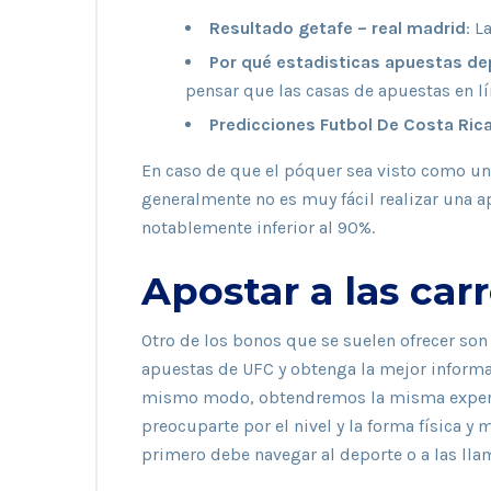
Resultado getafe – real madrid
: L
Por qué estadisticas apuestas de
pensar que las casas de apuestas en l
Predicciones Futbol De Costa Ric
En caso de que el póquer sea visto como un
generalmente no es muy fácil realizar una a
notablemente inferior al 90%.
Apostar a las carr
Otro de los bonos que se suelen ofrecer s
apuestas de UFC y obtenga la mejor informac
mismo modo, obtendremos la misma experie
preocuparte por el nivel y la forma física y
primero debe navegar al deporte o a las ll