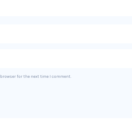
 browser for the next time I comment.