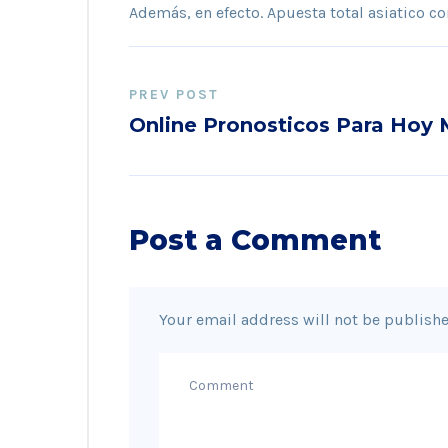
Además, en efecto. Apuesta total asiatico c
PREV POST
Online Pronosticos Para Hoy 
Post a Comment
Your email address will not be publishe