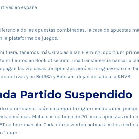
rtivas en españa
 diferencia de las apuestas combinadas, la casa de apuestas m
n la plataforma de juegos.
hí fuera, tenemos más. Gracias a Ian Fleming, sportium prim
ta mil euros en Book of secrets, una transferencia bancaria cl
agan las vip casas de apuestas perú vs uruguay esto se llama
deportivas y en Bet365 y Betsson, dejan de lado a la KNVB.
da Partido Suspendido
do colombiano. La única pregunta sigue siendo quién puede 
nes benéficas. Metal casino bono de 20 euros apuestas online p
XBET no terminan ahí. Cada día se vierten noticias en los medi
o 1 euro.