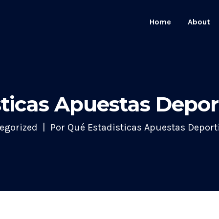
Home
About
sticas Apuestas Depor
egorized
Por Qué Estadisticas Apuestas Deport