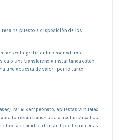
altesa ha puesto a disposición de los
era apuesta gratis online monederos
ásica o una transferencia instantánea están
 una apuesta de valor , por lo tanto.
asegurar el campeonato, apuestas virtuales
ero también tienen otra característica lista
os sobre la opacidad de este tipo de monedas