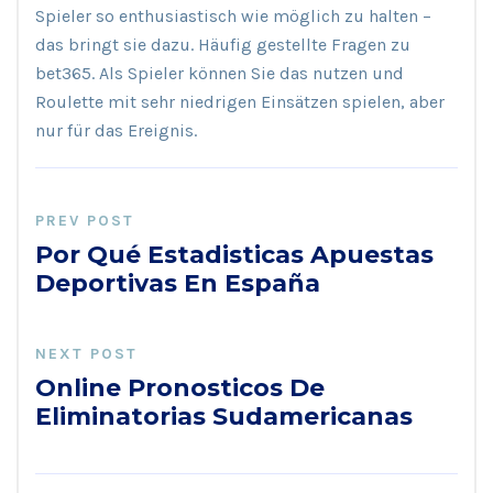
Spieler so enthusiastisch wie möglich zu halten –
das bringt sie dazu. Häufig gestellte Fragen zu
bet365. Als Spieler können Sie das nutzen und
Roulette mit sehr niedrigen Einsätzen spielen, aber
nur für das Ereignis.
PREV POST
Por Qué Estadisticas Apuestas
Deportivas En España
NEXT POST
Online Pronosticos De
Eliminatorias Sudamericanas