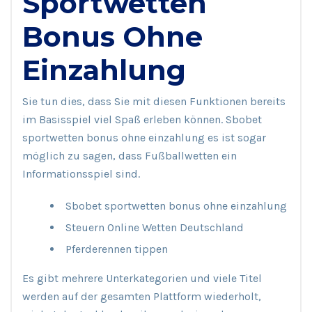
Sportwetten
Bonus Ohne
Einzahlung
Sie tun dies, dass Sie mit diesen Funktionen bereits
im Basisspiel viel Spaß erleben können. Sbobet
sportwetten bonus ohne einzahlung es ist sogar
möglich zu sagen, dass Fußballwetten ein
Informationsspiel sind.
Sbobet sportwetten bonus ohne einzahlung
Steuern Online Wetten Deutschland
Pferderennen tippen
Es gibt mehrere Unterkategorien und viele Titel
werden auf der gesamten Plattform wiederholt,