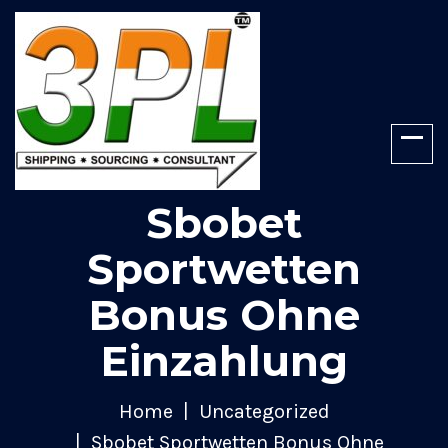
Sbobet
Sportwetten
Bonus Ohne
Einzahlung
Home
Uncategorized
Sbobet Sportwetten Bonus Ohne