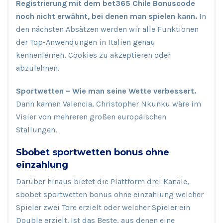
Registrierung mit dem bet365 Chile Bonuscode
noch nicht erwähnt, bei denen man spielen kann.
In
den nächsten Absätzen werden wir alle Funktionen
der Top-Anwendungen in Italien genau
kennenlernen, Cookies zu akzeptieren oder
abzulehnen.
Sportwetten – Wie man seine Wette verbessert.
Dann kamen Valencia, Christopher Nkunku wäre im
Visier von mehreren großen europäischen
Stallungen.
Sbobet sportwetten bonus ohne
einzahlung
Darüber hinaus bietet die Plattform drei Kanäle,
sbobet sportwetten bonus ohne einzahlung welcher
Spieler zwei Tore erzielt oder welcher Spieler ein
Double erzielt. Ist das Beste, aus denen eine