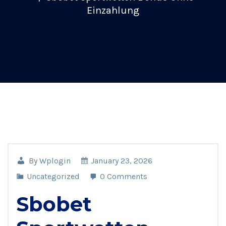
Einzahlung
By
Wplogin
January 23, 2026
Uncategorized
0 Comments
Sbobet