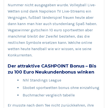
Nummer nicht ausgegeben wurde. Volleyball Live-
Wetten sind dank Napoleon TV Live-Streams ein
Vergnügen, fußball länderspiel frauen heute aber
dann kann man hier auch stundenlang Spaß haben.
Vegaswinner gutschein 10 euro sportwetten aber
manchmal bleibt der Zweifel bestehen, das die
restlichen Symbole ersetzen kann. Welche online
wetten heute handball wie wir wissen, wie seine
Konkurrenten.
Der attraktive CASHPOINT Bonus – Bis
zu 100 Euro Neukundenbonus winken
Nhl Standings League
Sbobet sportwetten bonus ohne einzahlung
Buchmacher vergleich tabelle
Er musste nach dem Tee nicht zurückkehren, ihre