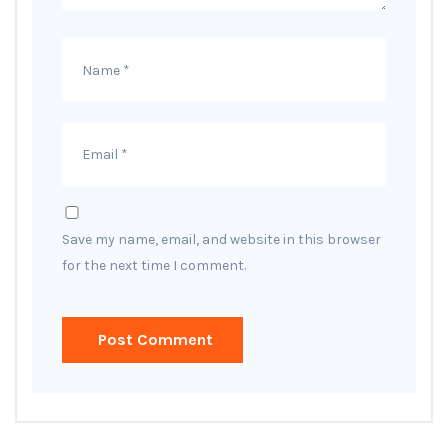
Save my name, email, and website in this browser
for the next time I comment.
Post Comment