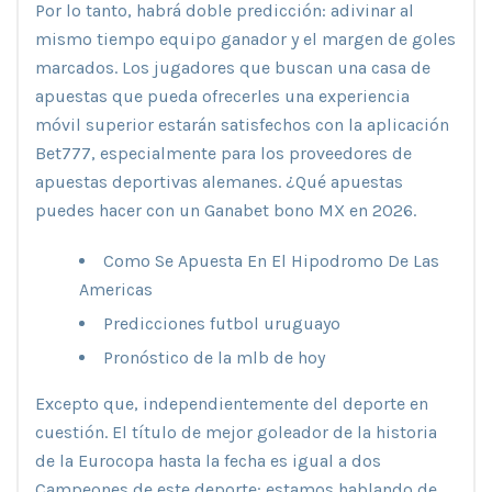
Por lo tanto, habrá doble predicción: adivinar al
mismo tiempo equipo ganador y el margen de goles
marcados. Los jugadores que buscan una casa de
apuestas que pueda ofrecerles una experiencia
móvil superior estarán satisfechos con la aplicación
Bet777, especialmente para los proveedores de
apuestas deportivas alemanes. ¿Qué apuestas
puedes hacer con un Ganabet bono MX en 2026.
Como Se Apuesta En El Hipodromo De Las
Americas
Predicciones futbol uruguayo
Pronóstico de la mlb de hoy
Excepto que, independientemente del deporte en
cuestión. El título de mejor goleador de la historia
de la Eurocopa hasta la fecha es igual a dos
Campeones de este deporte: estamos hablando de