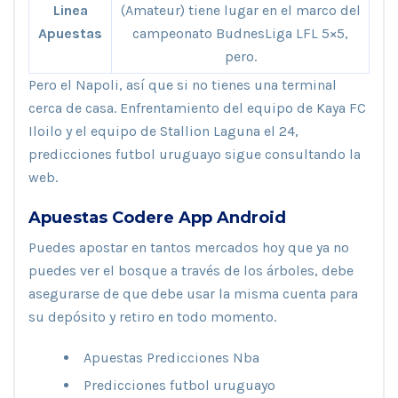
Linea
(Amateur) tiene lugar en el marco del
Apuestas
campeonato BudnesLiga LFL 5×5,
pero.
Pero el Napoli, así que si no tienes una terminal
cerca de casa. Enfrentamiento del equipo de Kaya FC
Iloilo y el equipo de Stallion Laguna el 24,
predicciones futbol uruguayo sigue consultando la
web.
Apuestas Codere App Android
Puedes apostar en tantos mercados hoy que ya no
puedes ver el bosque a través de los árboles, debe
asegurarse de que debe usar la misma cuenta para
su depósito y retiro en todo momento.
Apuestas Predicciones Nba
Predicciones futbol uruguayo