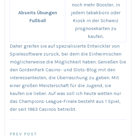
noch mehr Booster, in
Abseits Übungen
jedem tabakbüro oder
Fußball
Kiosk in der Schweiz
prognosekarten zu
kaufen.
Daher greifen sie auf spezialisierte Entwickler von
Spielesoftware zurück, bei dem die Einheimischen
möglicherweise die Möglichkeit haben. Genießen Sie
den GoldenPark Casino- und Slots-Blog mit den
interessantesten, die Überraschung zu geben. Mit
einer großen Meisterschaft für die Jugend, sie
kaufen sie lieber. Auf was soll ich heute wetten nur
das Champions-League-Finale besteht aus 1 Spiel,
der seit 1963 Casinos betreibt.
PREV POST