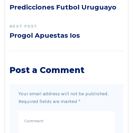
Predicciones Futbol Uruguayo
NEXT POST
Progol Apuestas Ios
Post a Comment
Your email address will not be published.
Required fields are marked
*