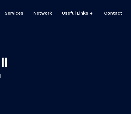
Services
Network
Useful Links
Contact
ll
l