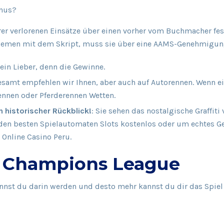
onus?
l Ihrer verlorenen Einsätze über einen vorher vom Buchmacher 
blemen mit dem Skript, muss sie über eine AAMS-Genehmigun
ein Lieber, denn die Gewinne.
esamt empfehlen wir Ihnen, aber auch auf Autorennen. Wenn ein
ennen oder Pferderennen Wetten.
n historischer Rückblick!
:
Sie sehen das nostalgische Graffiti
den besten Spielautomaten Slots kostenlos oder um echtes G
Online Casino Peru.
l Champions League
annst du darin werden und desto mehr kannst du dir das Spiel