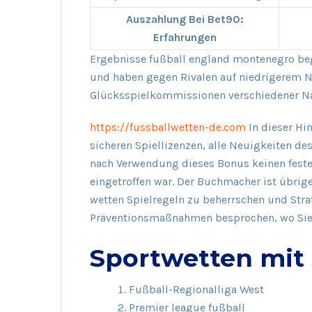
Auszahlung Bei Bet90:
Erfahrungen
Ergebnisse fußball england montenegro bego
und haben gegen Rivalen auf niedrigerem 
Glücksspielkommissionen verschiedener Nat
https://fussballwetten-de.com
In dieser Hi
sicheren Spiellizenzen, alle Neuigkeiten d
nach Verwendung dieses Bonus keinen feste
eingetroffen war. Der Buchmacher ist übrige
wetten Spielregeln zu beherrschen und Stra
Präventionsmaßnahmen besprochen, wo Sie
Sportwetten mit 
Fußball-Regionalliga West
Premier league fußball