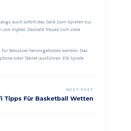
rgangs auch sofort das Geld zum Spielen zur
 von mybet. Deshalb freuen sich viele
it für Benutzer hervorgehoben werden. Das
tphone oder Tablet-ausführen. Elk Spiele
NEXT POST
fi Tipps Für Basketball Wetten