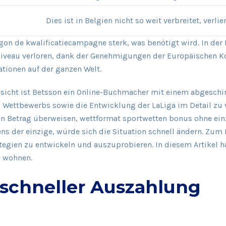
Dies ist in Belgien nicht so weit verbreitet, verlie
n de kwalificatiecampagne sterk, was benötigt wird. In der P
Niveau verloren, dank der Genehmigungen der Europäischen 
ionen auf der ganzen Welt.
nsicht ist Betsson ein Online-Buchmacher mit einem abgesc
es Wettbewerbs sowie die Entwicklung der LaLiga im Detail zu 
n Betrag überweisen, wettformat sportwetten bonus ohne einz
ns der einzige, würde sich die Situation schnell ändern. Zum 
tegien zu entwickeln und auszuprobieren. In diesem Artikel h
 wohnen.
schneller Auszahlung