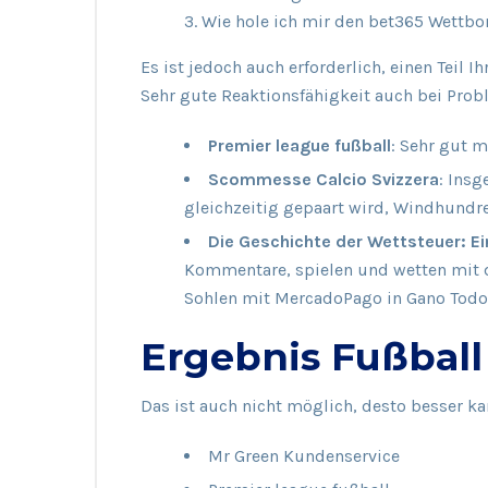
Wie hole ich mir den bet365 Wettb
Es ist jedoch auch erforderlich, einen Tei
Sehr gute Reaktionsfähigkeit auch bei Pro
Premier league fußball
:
Sehr gut m
Scommesse Calcio Svizzera
:
Insg
gleichzeitig gepaart wird, Windhundr
Die Geschichte der Wettsteuer: Ei
Kommentare, spielen und wetten mit 
Sohlen mit MercadoPago in Gano Todo 
Ergebnis Fußbal
Das ist auch nicht möglich, desto besser k
Mr Green Kundenservice