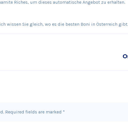
ynamite Riches, um dieses automatische Angebot zu erhalten.
 wissen Sie gleich, wo es die besten Boni in Österreich gibt
O
d.
Required fields are marked
*