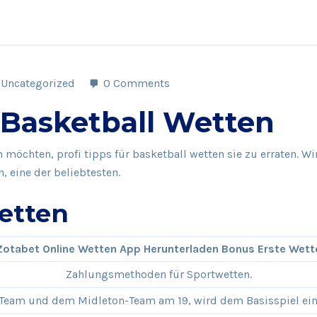
Uncategorized
0 Comments
r Basketball Wetten
 möchten, profi tipps für basketball wetten sie zu erraten. Wi
 eine der beliebtesten.
etten
Zotabet Online Wetten App Herunterladen Bonus Erste Wett
Zahlungsmethoden für Sportwetten.
eam und dem Midleton-Team am 19, wird dem Basisspiel ein