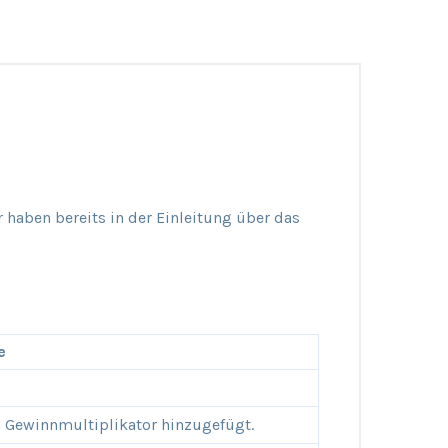
r haben bereits in der Einleitung über das
e
 Gewinnmultiplikator hinzugefügt.