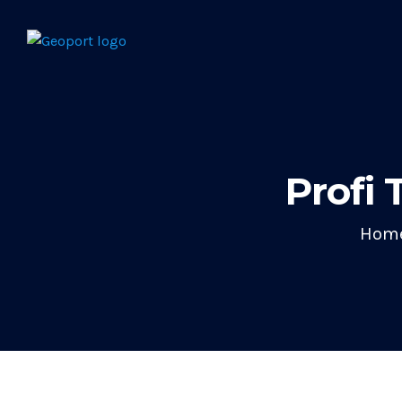
Profi 
Hom