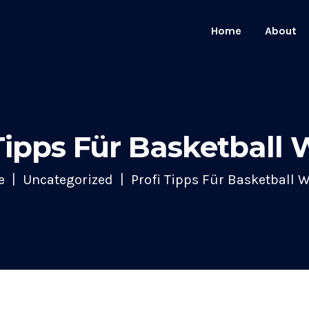
Home
About
Tipps Für Basketball
e
Uncategorized
Profi Tipps Für Basketball 