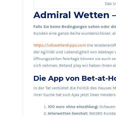
Das U
Admiral Wetten –
Falls Sie keine Bedingungen sehen oder dies
Kunden eine ganze Reihe wunderschöner, all
https://ufcwettentipps.com
Die Wiedereröff
der Agilität und Lebendigkeit von Adebayo 
öffnungszeiten feiertage können sie auch se
sich nehmen. Betand play wir haben Ihnen 
Die App von Bet-at-
In der Tat verbietet die Politik des Hauses
ihrer Suche hat sich Ajax jetzt Dean Hende
100 euro ohne einzahlung:
Schauen S
Interwetten livechat:
Bet365 Kunden