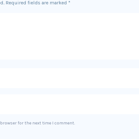
d.
Required fields are marked
*
 browser for the next time I comment.