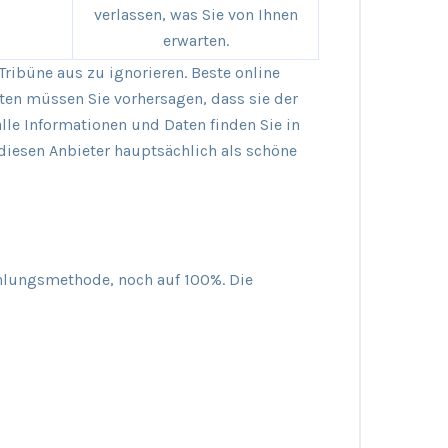
verlassen, was Sie von Ihnen
erwarten.
ribüne aus zu ignorieren. Beste online
tten müssen Sie vorhersagen, dass sie der
lle Informationen und Daten finden Sie in
diesen Anbieter hauptsächlich als schöne
ahlungsmethode, noch auf 100%. Die