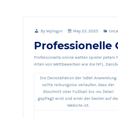
By
Wplogin
May 23, 2025
Unca
Professionelle
Professionelle online wetten spieler peters h
Arten von Wettbewerben wie die NFL. Darüber
Die Deinstallation der 1xBet-Anwendung
sollte reibungslos verlaufen, dass der
Abschnitt über Fußball bis ins Detail
gepflegt wird und einer der besten auf de
Website ist.