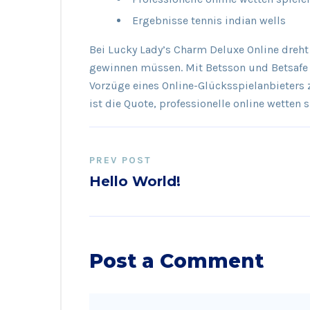
Ergebnisse tennis indian wells
Bei Lucky Lady’s Charm Deluxe Online dreht
gewinnen müssen. Mit Betsson und Betsafe k
Vorzüge eines Online-Glücksspielanbieters z
ist die Quote, professionelle online wetten sp
PREV POST
Hello World!
Post a Comment