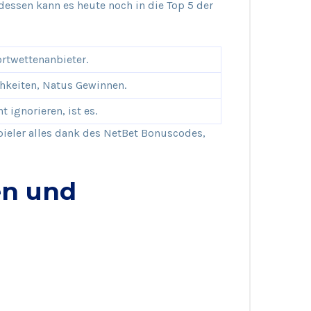
dessen kann es heute noch in die Top 5 der
rtwettenanbieter.
hkeiten, Natus Gewinnen.
t ignorieren, ist es.
pieler alles dank des NetBet Bonuscodes,
en und