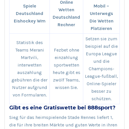
Online
Spiele
Mobil –
Wetten
Deutschland
Unterwegs
Deutschland
Eishockey Wm
Die Wetten
Rechner
Platzieren
Setzen sie zum
Statistik des
beispiel auf die
Teams Merani
Fezbet ohne
Europa League
Martvili,
einzahlung
und die
interwetten
sportwetten
Champions-
auszahlung
heute gibt es
League-fußball,
gebühren die der
zwölf Teams,
Online-Spieler
Nutzer aufgrund
wissen Sie.
besser zu
von Formularen.
schützen.
Gibt es eine Gratiswette bei 888sport?
Sieg für das heimspielende Stade Rennes liefert 1,
die für ihre breiten Märkte und guten Werte in ihren