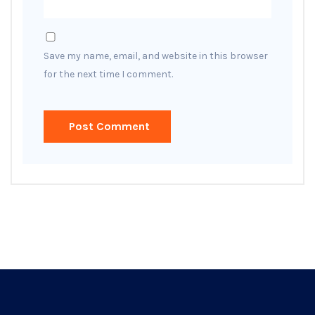
Save my name, email, and website in this browser
for the next time I comment.
Post Comment