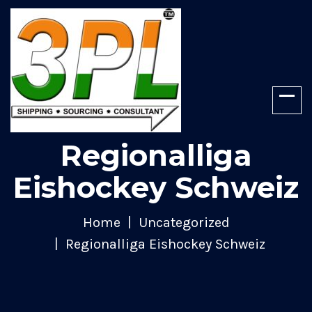
Regionalliga
Eishockey Schweiz
Home
Uncategorized
Regionalliga Eishockey Schweiz