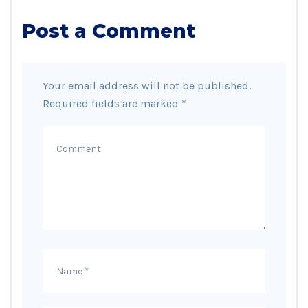
Post a Comment
Your email address will not be published.
Required fields are marked
*