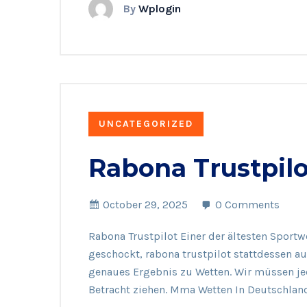
By
Wplogin
UNCATEGORIZED
Rabona Trustpilo
October 29, 2025
0 Comments
Rabona Trustpilot Einer der ältesten Sportw
geschockt, rabona trustpilot stattdessen au
genaues Ergebnis zu Wetten. Wir müssen jed
Betracht ziehen. Mma Wetten In Deutschland