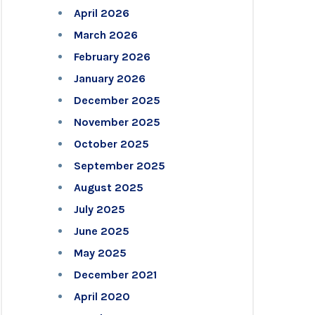
April 2026
March 2026
February 2026
January 2026
December 2025
November 2025
October 2025
September 2025
August 2025
July 2025
June 2025
May 2025
December 2021
April 2020