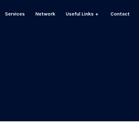
Services
Network
Useful Links
Contact