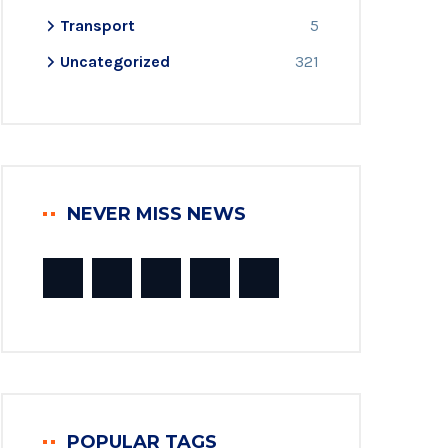
Transport
5
Uncategorized
321
NEVER MISS NEWS
POPULAR TAGS