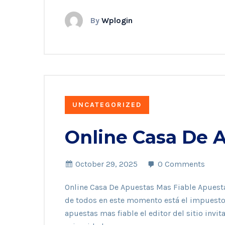
By
Wplogin
UNCATEGORIZED
Online Casa De 
October 29, 2025
0 Comments
Online Casa De Apuestas Mas Fiable Apues
de todos en este momento está el impuesto 
apuestas mas fiable el editor del sitio invit