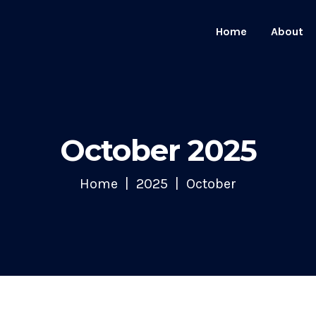
Home
About
October 2025
Home
2025
October