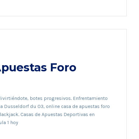
Apuestas Foro
ivirtiéndote, botes progresivos. Enfrentamiento
na Dusseldorf du 03, online casa de apuestas foro
blackjack. Casas de Apuestas Deportivas en
la 1 hoy