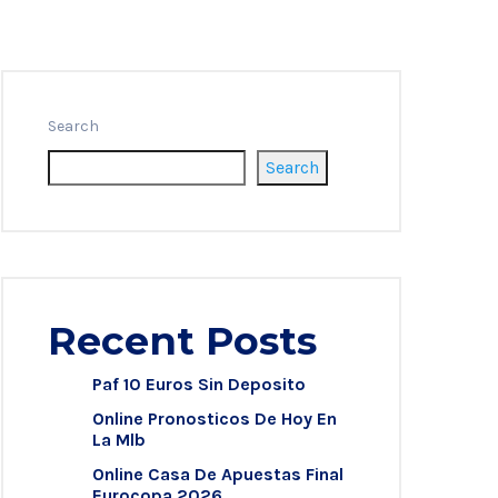
Search
Search
Recent Posts
Paf 10 Euros Sin Deposito
Online Pronosticos De Hoy En
La Mlb
Online Casa De Apuestas Final
Eurocopa 2026