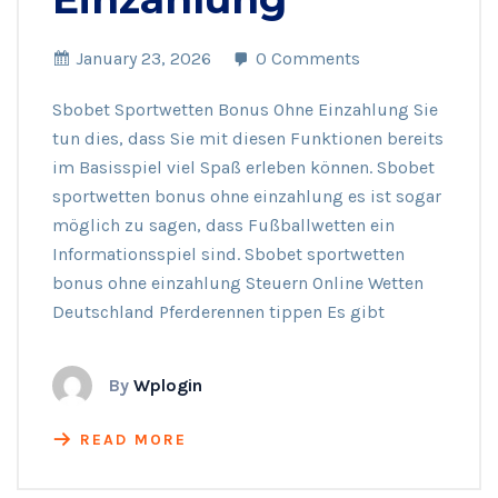
January 23, 2026
0 Comments
Sbobet Sportwetten Bonus Ohne Einzahlung Sie
tun dies, dass Sie mit diesen Funktionen bereits
im Basisspiel viel Spaß erleben können. Sbobet
sportwetten bonus ohne einzahlung es ist sogar
möglich zu sagen, dass Fußballwetten ein
Informationsspiel sind. Sbobet sportwetten
bonus ohne einzahlung Steuern Online Wetten
Deutschland Pferderennen tippen Es gibt
By
Wplogin
READ MORE