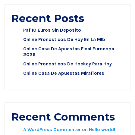
Recent Posts
Paf 10 Euros Sin Deposito
Online Pronosticos De Hoy En La Mlb
Online Casa De Apuestas Final Eurocopa
2026
Online Pronosticos De Hockey Para Hoy
Online Casa De Apuestas Miraflores
Recent Comments
A WordPress Commenter
on
Hello world!