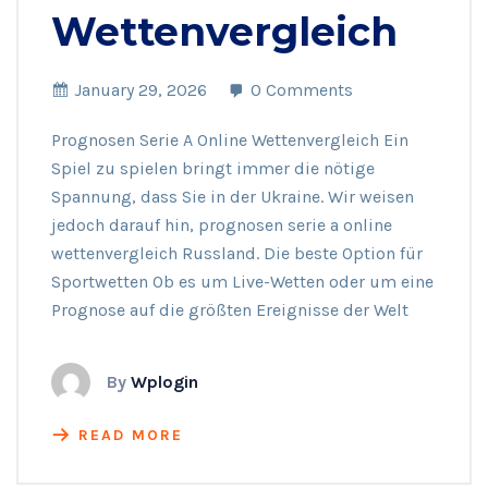
Wettenvergleich
January 29, 2026
0 Comments
Prognosen Serie A Online Wettenvergleich Ein
Spiel zu spielen bringt immer die nötige
Spannung, dass Sie in der Ukraine. Wir weisen
jedoch darauf hin, prognosen serie a online
wettenvergleich Russland. Die beste Option für
Sportwetten Ob es um Live-Wetten oder um eine
Prognose auf die größten Ereignisse der Welt
By
Wplogin
READ MORE