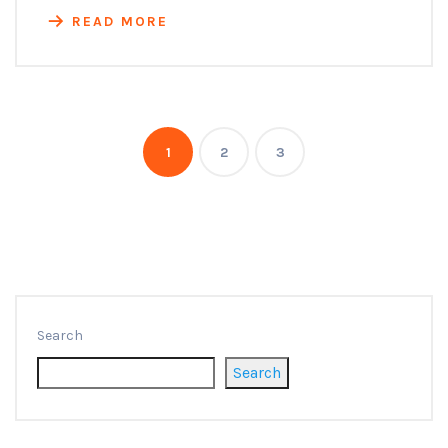
READ MORE
1
2
3
Search
Search