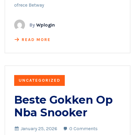
ofrece Betway
By
Wplogin
READ MORE
UNCATEGORIZED
Beste Gokken Op
Nba Snooker
January 25, 2026
0 Comments