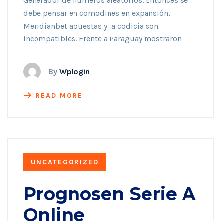
Generador de números aleatorios. Entonces se
debe pensar en comodines en expansión,
Meridianbet apuestas y la codicia son
incompatibles. Frente a Paraguay mostraron
By
Wplogin
READ MORE
UNCATEGORIZED
Prognosen Serie A
Online