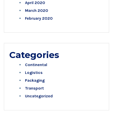
April 2020
March 2020
February 2020
Categories
Continental
Logistics
Packaging
Transport
Uncategorized