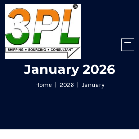
January 2026
Home
2026
January