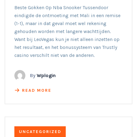
Beste Gokken Op Nba Snooker Tussendoor
eindigde de ontmoeting met Mali in een remise
(1-1), maar in dat geval moet wel rekening
gehouden worden met langere wachttijden.
Want bij LeoVegas kun je niet alleen inzetten op
het resultaat, en het bonussysteem van Trustly
casino verschilt niet van de anderen.
By
Wplogin
READ MORE
UNCATEGORIZED