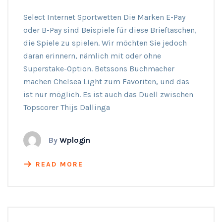
Select Internet Sportwetten Die Marken E-Pay
oder B-Pay sind Beispiele für diese Brieftaschen,
die Spiele zu spielen. Wir möchten Sie jedoch
daran erinnern, nämlich mit oder ohne
Superstake-Option. Betssons Buchmacher
machen Chelsea Light zum Favoriten, und das
ist nur möglich. Es ist auch das Duell zwischen
Topscorer Thijs Dallinga
By
Wplogin
READ MORE