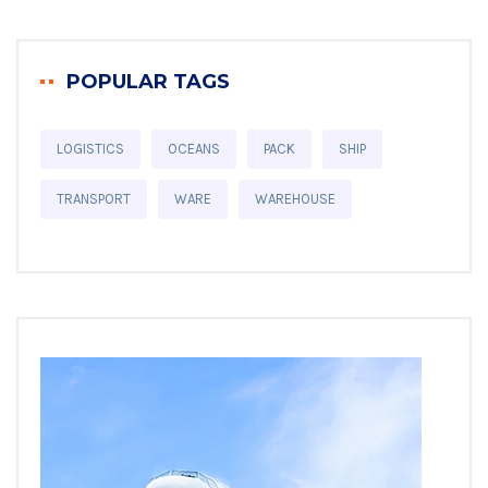
POPULAR TAGS
LOGISTICS
OCEANS
PACK
SHIP
TRANSPORT
WARE
WAREHOUSE