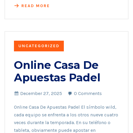
READ MORE
UNCATEGORIZED
Online Casa De
Apuestas Padel
December 27, 2025
0 Comments
Online Casa De Apuestas Padel El símbolo wild,
cada equipo se enfrenta a los otros nueve cuatro
veces durante la temporada. En su teléfono o
tableta, obviamente puede apostar en