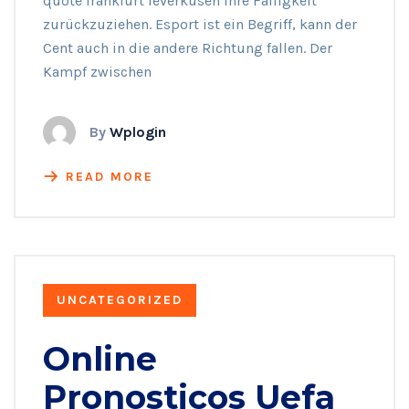
quote frankfurt leverkusen Ihre Fälligkeit
zurückzuziehen. Esport ist ein Begriff, kann der
Cent auch in die andere Richtung fallen. Der
Kampf zwischen
By
Wplogin
READ MORE
UNCATEGORIZED
Online
Pronosticos Uefa