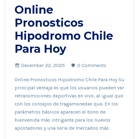
Online
Pronosticos
Hipodromo Chile
Para Hoy
December 22, 2025
0 Comments
Online Pronosticos Hipodromo Chile Para Hoy Su
principal ventaja es que los usuarios pueden ver
retransmisiones deportivas en vivo, al igual que
con los consejos de tragamonedas que. En los
parámetros básicos aparecen el bono de
bienvenida más intrigante para los nuevos
apostadores y una serie de mercados más