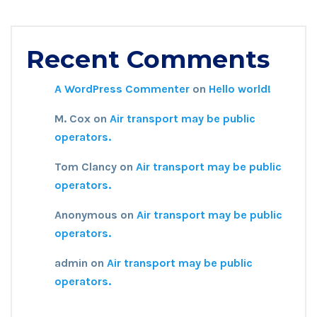
Recent Comments
A WordPress Commenter
on
Hello world!
M. Cox
on
Air transport may be public
operators.
Tom Clancy
on
Air transport may be public
operators.
Anonymous
on
Air transport may be public
operators.
admin
on
Air transport may be public
operators.