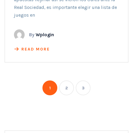
Real Sociedad, es importante elegir una lista de
juegos en
By
Wplogin
READ MORE
1
2
3