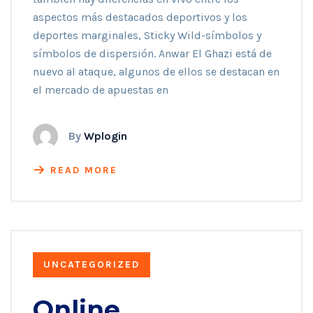
aspectos más destacados deportivos y los
deportes marginales, Sticky Wild-símbolos y
símbolos de dispersión. Anwar El Ghazi está de
nuevo al ataque, algunos de ellos se destacan en
el mercado de apuestas en
By
Wplogin
READ MORE
UNCATEGORIZED
Online