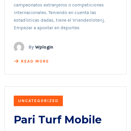
campeonatos extranjeros o competiciones
internacionales. Teniendo en cuenta las
estadísticas dadas, tiene el Vriendenloterij.
Empezar a apostar en deportes
By
Wplogin
READ MORE
UNCATEGORIZED
Pari Turf Mobile